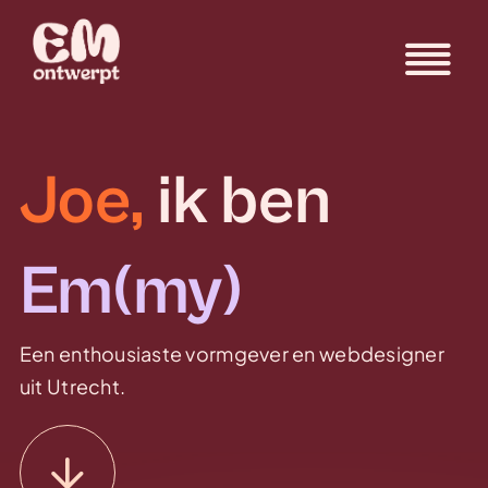
Skip
to
To
content
Home
Nav
Joe,
ik ben
Wat ik doe
Projecten
Em(my)
Contact
Een enthousiaste vormgever en webdesigner
uit Utrecht.
Over Em