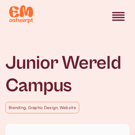
Skip
to
To
content
Home
Nav
Wat ik doe
Junior Wereld
Projecten
Campus
Contact
Branding
,
Graphic Design
,
Website
Over Em