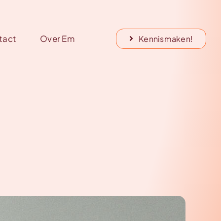
tact
Over Em
Kennismaken!