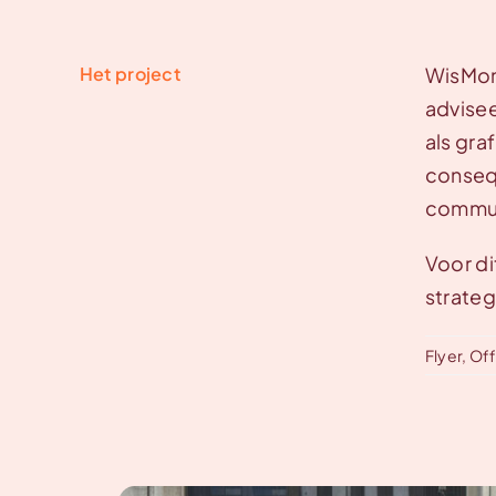
Het project
WisMon 
advisee
als gra
consequ
commun
Voor di
strateg
Flyer
,
Off