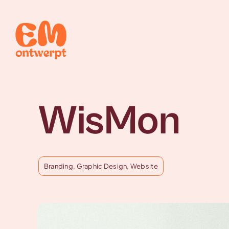
Skip
to
content
WisMon
Branding
,
Graphic Design
,
Website